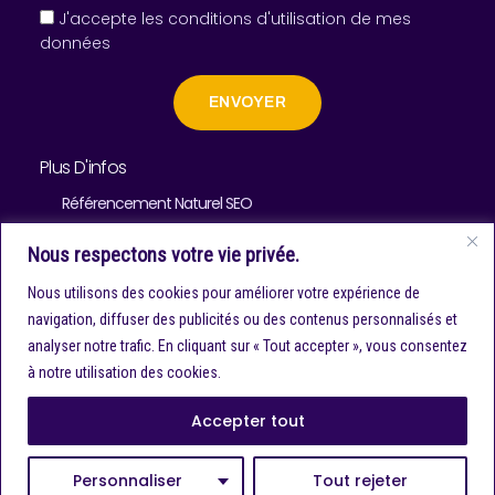
J'accepte les conditions d'utilisation de mes
données
ENVOYER
Plus D'infos
Référencement Naturel SEO
Référencement Payant SEA
Nous respectons votre vie privée.
Social Media & SEM
Nous utilisons des cookies pour améliorer votre expérience de
navigation, diffuser des publicités ou des contenus personnalisés et
Acquisition De Trafic / Activation
analyser notre trafic. En cliquant sur « Tout accepter », vous consentez
Création D’image De Marque
à notre utilisation des cookies.
Site Institutionnel
Accepter tout
Boutique E-Commerce
Personnaliser
Tout rejeter
Blog