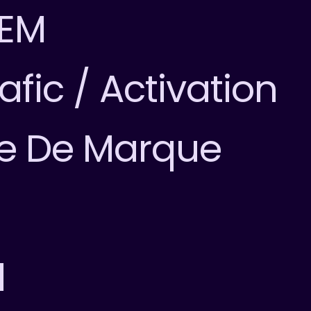
SEM
afic / Activation
ge De Marque
l