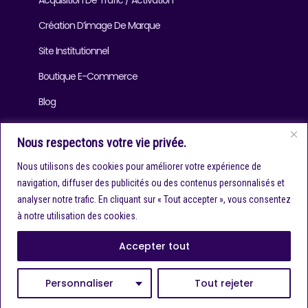
Acquisition De Trafic / Activation
Création D’image De Marque
Site Institutionnel
Boutique E-Commerce
Blog
Nous respectons votre vie privée.
Infos Contact
Nous utilisons des cookies pour améliorer votre expérience de
navigation, diffuser des publicités ou des contenus personnalisés et
contact@referencersiteweb.com
analyser notre trafic. En cliquant sur « Tout accepter », vous consentez
+(33) 6 10 23 24 87
à notre utilisation des cookies.
Accepter tout
Personnaliser
Tout rejeter